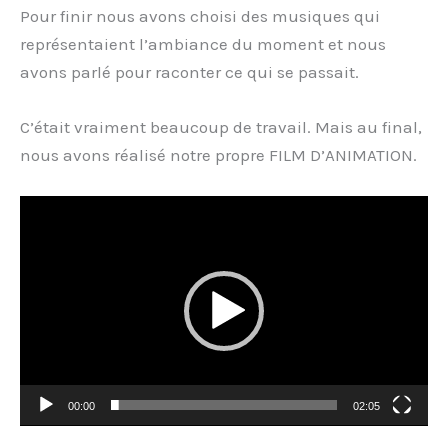
Pour finir nous avons choisi des musiques qui
représentaient l’ambiance du moment et nous
avons parlé pour raconter ce qui se passait.
C’était vraiment beaucoup de travail. Mais au final,
nous avons réalisé notre propre FILM D’ANIMATION.
Lecteur
vidéo
00:00
02:05