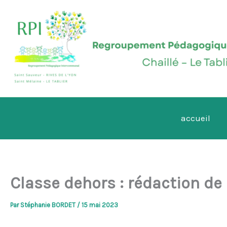
Aller
au
contenu
accueil
Classe dehors : rédaction d
Par
Stéphanie BORDET
/
15 mai 2023