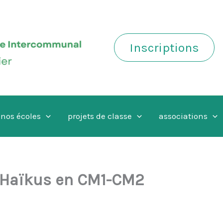
Inscriptions
nos écoles
projets de classe
associations
e Haïkus en CM1-CM2